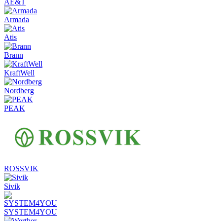
AE&T
Armada
Atis
Brann
KraftWell
Nordberg
PEAK
ROSSVIK
Sivik
SYSTEM4YOU