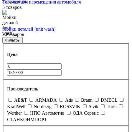
Тележки для перемещения автомобиля
5 товаров
Мойки деталей (unit wash)
20 товаров
Фильтры
Цена
Производитель
AE&T
ARMADA
Atis
Brann
DMECL
KraftWell
Nordberg
ROSSVIK
Sivik
Torin
Werther
НПО Автомотив
ОДА Сервис
СТАНКОИМПОРТ