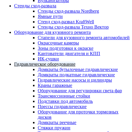
Вулканизаторы
Стенды сход-развала
Стенды сход-развала Nordberg
Ямные пути
Стенд сход-развал KraftWell
Стенды сход-развала Техно Вектор
Оборудование для кузовного ремонта
Стапели для кузовного ремонта автомобилей
Окрасочные камеры
Зоны подготовки к окраске
Кантователи двигателя и КПП
ИК-сушки
Гидравлическое оборудование
Домкраты бутылочные гидравлические
Домкраты подкатные гидравлические
Гидравлические насосы и цилиндры
Краны гаражные
Оборудование для регулировки света фар
Трансмиссионные стойки
Подставки под автомобиль
Прессы гидравлические
Оборудование для проточки тормозных
дисков
Домкраты реечные
Стяжки пружин