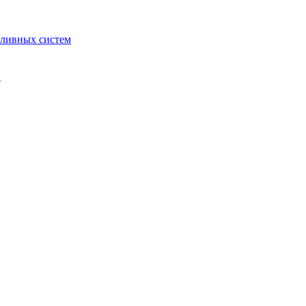
пливных систем
в