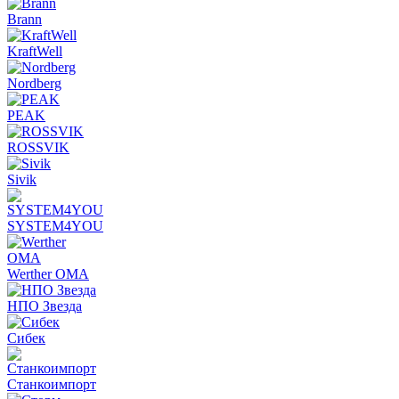
Brann
KraftWell
Nordberg
PEAK
ROSSVIK
Sivik
SYSTEM4YOU
Werther OMA
НПО Звезда
Сибек
Станкоимпорт