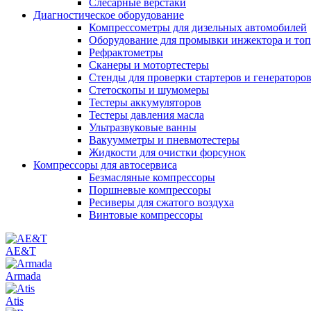
Слесарные верстаки
Диагностическое оборудование
Компрессометры для дизельных автомобилей
Оборудование для промывки инжектора и то
Рефрактометры
Сканеры и мотортестеры
Стенды для проверки стартеров и генераторо
Стетоскопы и шумомеры
Тестеры аккумуляторов
Тестеры давления масла
Ультразвуковые ванны
Вакуумметры и пневмотестеры
Жидкости для очистки форсунок
Компрессоры для автосервиса
Безмасляные компрессоры
Поршневые компрессоры
Ресиверы для сжатого воздуха
Винтовые компрессоры
AE&T
Armada
Atis