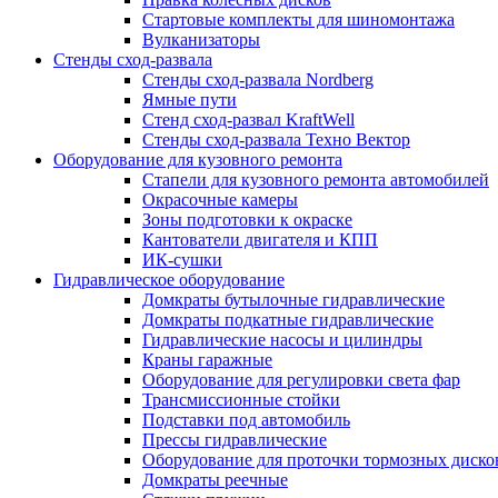
Стартовые комплекты для шиномонтажа
Вулканизаторы
Стенды сход-развала
Стенды сход-развала Nordberg
Ямные пути
Стенд сход-развал KraftWell
Стенды сход-развала Техно Вектор
Оборудование для кузовного ремонта
Стапели для кузовного ремонта автомобилей
Окрасочные камеры
Зоны подготовки к окраске
Кантователи двигателя и КПП
ИК-сушки
Гидравлическое оборудование
Домкраты бутылочные гидравлические
Домкраты подкатные гидравлические
Гидравлические насосы и цилиндры
Краны гаражные
Оборудование для регулировки света фар
Трансмиссионные стойки
Подставки под автомобиль
Прессы гидравлические
Оборудование для проточки тормозных диско
Домкраты реечные