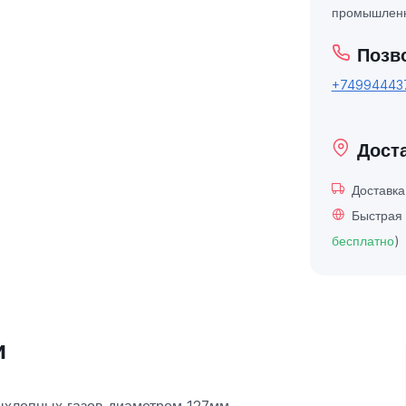
промышленн
Позв
+74994443
Дост
Доставк
Быстрая 
бесплатно
)
и