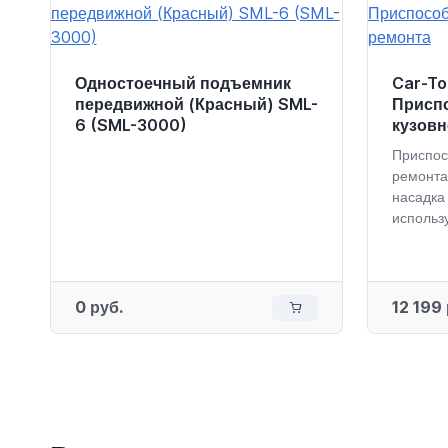
Одностоечный подъемник
Car-To
передвижной (Красный) SML-
Присп
6 (SML-3000)
кузовн
Приспос
ремонта
насадка
использу
0 руб.
12 199 