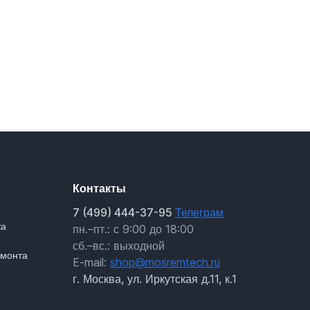
Контакты
7 (499) 444-37-95
Телеграм
жа
пн.–пт.: с 9:00 до 18:00
сб.–вс.: выходной
емонта
E-mail:
shop@mosremtech.ru
г. Москва, ул. Иркутская д.11, к.1